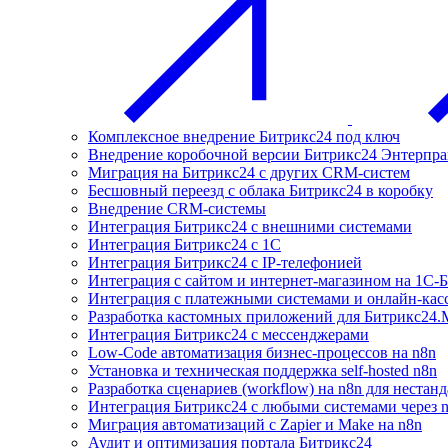
Комплексное внедрение Битрикс24 под ключ
Внедрение коробочной версии Битрикс24 Энтерпра
Миграция на Битрикс24 с других CRM-систем
Бесшовный переезд с облака Битрикс24 в коробку
Внедрение CRM-системы
Интеграция Битрикс24 с внешними системами
Интеграция Битрикс24 с 1С
Интеграция Битрикс24 с IP-телефонией
Интеграция с сайтом и интернет-магазином на 1С-
Интеграция с платежными системами и онлайн-кас
Разработка кастомных приложений для Битрикс24.
Интеграция Битрикс24 с мессенджерами
Low-Code автоматизация бизнес-процессов на n8n
Установка и техническая поддержка self-hosted n8n
Разработка сценариев (workflow) на n8n для нестан
Интеграция Битрикс24 с любыми системами через 
Миграция автоматизаций с Zapier и Make на n8n
Аудит и оптимизация портала Битрикс24