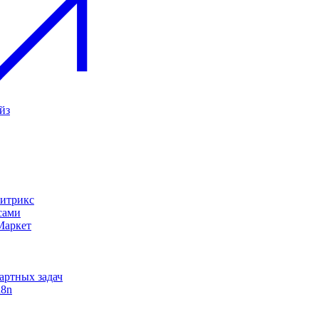
йз
Битрикс
сами
Маркет
дартных задач
n8n