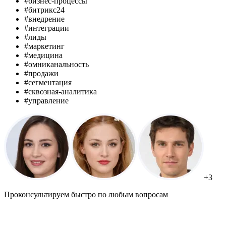
#бизнес-процессы
#битрикс24
#внедрение
#интеграции
#лиды
#маркетинг
#медицина
#омниканальность
#продажи
#сегментация
#сквозная-аналитика
#управление
+3
Проконсультируем быстро по любым вопросам