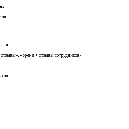
ях
лов
аски
+ отзывы», «бренд + отзывы сотрудников»
ок
иков