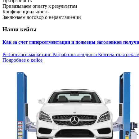
Прозрачность
Привязываем оплату к результатам
Конфиденциальность
Заключаем договор о неразглашении
Наши кейсы
Как за счет гиперсегментации и подмены заголовков получ
Performance-маркетинг
Разработка лендинга
Контекстная рекла
Подробнее о кейсе