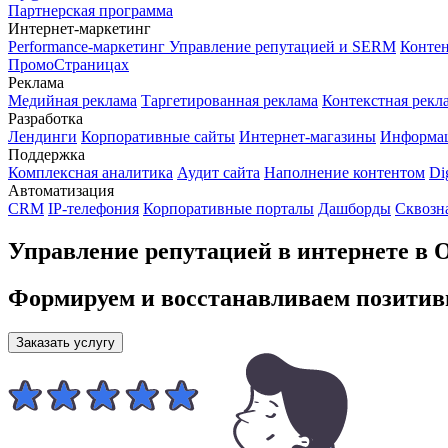
Партнерская программа
Интернет-маркетинг
Performance-маркетинг
Управление репутацией и SERM
Контен
ПромоСтраницах
Реклама
Медийная реклама
Таргетированная реклама
Контекстная рекл
Разработка
Лендинги
Корпоративные сайты
Интернет-магазины
Информа
Поддержка
Комплексная аналитика
Аудит сайта
Наполнение контентом
Di
Автоматизация
CRM
IP-телефония
Корпоративные порталы
Дашборды
Сквозн
Управление репутацией в интернете в 
Формируем и восстанавливаем позитив
Заказать услугу