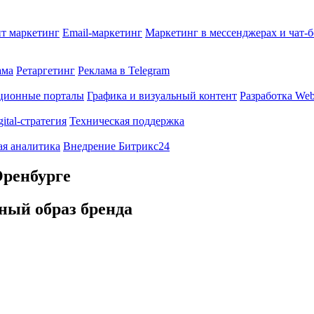
т маркетинг
Email-маркетинг
Маркетинг в мессенджерах и чат-
ама
Ретаргетинг
Реклама в Telegram
ционные порталы
Графика и визуальный контент
Разработка Web
gital-стратегия
Техническая поддержка
ая аналитика
Внедрение Битрикс24
Оренбурге
ный образ бренда